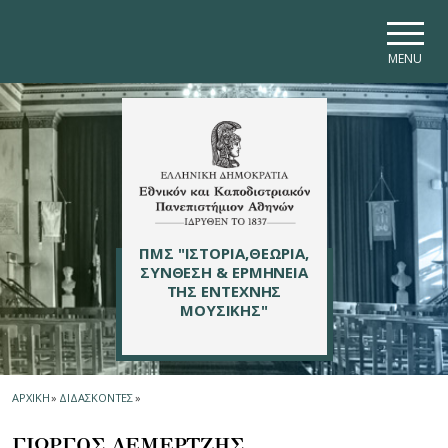
Skip to main navigation
Skip to main content
Skip to page footer
MENU
ΠΜΣ "ΙΣΤΟΡΙΑ,ΘΕΩΡΙΑ,
ΣΥΝΘΕΣΗ & ΕΡΜΗΝΕΙΑ
ΤΗΣ ΕΝΤΕΧΝΗΣ
ΜΟΥΣΙΚΗΣ"
ΑΡΧΙΚΗ
»
ΔΙΔΑΣΚΟΝΤΕΣ
»
ΓΙΩΡΓΟΣ ΔΕΜΕΡΤΖΗΣ